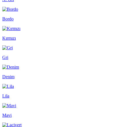
Bordo
Kırmızı
Gri
Denim
Lila
Mavi