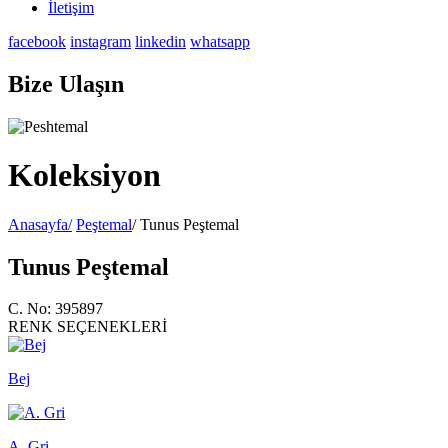
İletişim
facebook
instagram
linkedin
whatsapp
Bize Ulaşın
Koleksiyon
Anasayfa/
Peştemal
/ Tunus Peştemal
Tunus Peştemal
C. No: 395897
RENK SEÇENEKLERİ
Bej
A. Gri