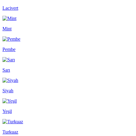
Lacivert
Mint
Pembe
Sarı
Siyah
Yeşil
Turkuaz